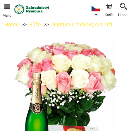
Objednávky přes e-shop přijímáme. Nejbližší možné
doručení je od 11.8.2026 z důvodu dovolené.
Košík
Hledat
Menu
Home
Růže
Neptunus dárkový set růží