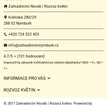
Zahradnictví Novák | Rozvoz květin
Kolínská 280/29
288 02 Nymburk
+420 724 522 403
info@zahradnictvinymburk.cz
4.7/5 ⭐ (101 hodnocení)
Doporučil by zákazník květinářství po vyřízení objednávky? ANO = 5⭐, NE =
1⭐
INFORMACE PRO VÁS
Obchodní podmínky
ROZVOZ KVĚTIN
Ochrana osobních údajů
Ceny za doručení
Často kladené dotazy
© 2017 Zahradnictví Novák | Rozvoz květin. Powered by
Kam doručujeme květiny