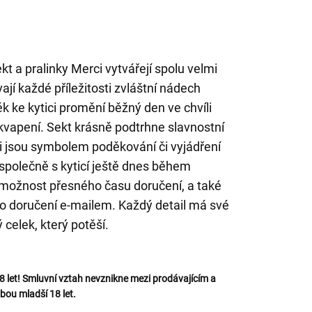
t a pralinky Merci vytvářejí spolu velmi
jí každé příležitosti zvláštní nádech
k ke kytici promění běžný den ve chvíli
ekvapení. Sekt krásně podtrhne slavnostní
i jsou symbolem poděkování či vyjádření
 společně s kyticí ještě dnes během
 možnost přesného času doručení, a také
 o doručení e-mailem. Každý detail má své
 celek, který potěší.
let! Smluvní vztah nevznikne mezi prodávajícím a
bou mladší 18 let.