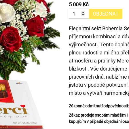
5 009 Kč
OBJEDNAT
Elegantní sekt Bohemia Sek
příjemnou kombinaci a dáva
výjimečnosti. Tento doplně
plnou radosti a milého př
atmosféru a pralinky Merc
blízkosti. Vše doručujeme
pracovních dnů, nabízíme
jistotu v podobě potvrzení
místo a vytváří harmonický
Zákonné odmítnutí odpovědnosti:
Zákaz prodeje osobám mladším 18 
kupujícím v případě objednání oso