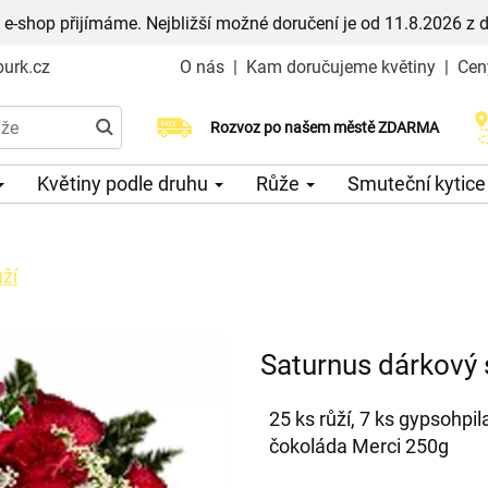
 e-shop přijímáme. Nejbližší možné doručení je od 11.8.2026 z 
urk.cz
O nás
|
Kam doručujeme květiny
|
Cen
Rozvoz po našem městě ZDARMA
Možný výběr času a dne doručení
Květiny podle druhu
Růže
Smuteční kytic
ží
Saturnus dárkový s
25 ks růží, 7 ks gypsohpil
čokoláda Merci 250g