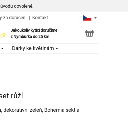
důvodu dovolené.
y za doručení
|
Kontakt
Jakoukoliv kytici doručíme
Možnost vyzvednout v naší květince
z Nymburka do 25 km
e
Dárky ke květinám
et růží
a, dekorativní zeleň, Bohemia sekt a