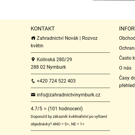
KONTAKT
INFOR
Zahradnictví Novák | Rozvoz
Obchod
květin
Ochran
Často k
Kolínská 280/29
288 02 Nymburk
O nás
Časy do
+420 724 522 403
přehled
info@zahradnictvinymburk.cz
4.7/5 ⭐ (101 hodnocení)
Doporučil by zákazník květinářství po vyřízení
objednávky? ANO = 5⭐, NE = 1⭐