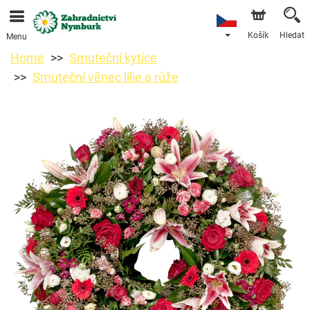
Objednávky přes e-shop přijímáme. Nejbližší možné
doručení je od 11.8.2026 z důvodu dovolené.
Košík
Hledat
Menu
Home
Smuteční kytice
Smuteční věnec lilie a růže