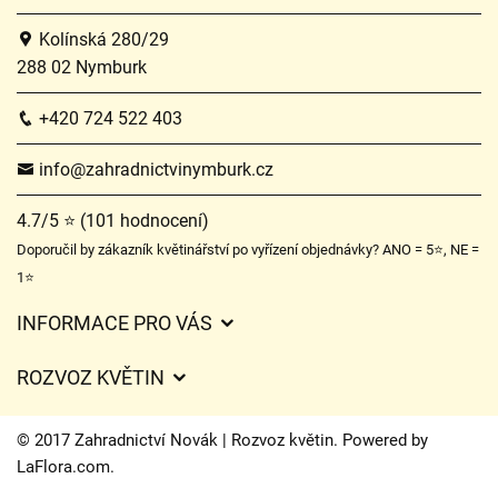
Kolínská 280/29
288 02 Nymburk
+420 724 522 403
info@zahradnictvinymburk.cz
4.7/5 ⭐ (101 hodnocení)
Doporučil by zákazník květinářství po vyřízení objednávky? ANO = 5⭐, NE =
1⭐
INFORMACE PRO VÁS
Obchodní podmínky
ROZVOZ KVĚTIN
Ochrana osobních údajů
Ceny za doručení
Často kladené dotazy
© 2017 Zahradnictví Novák | Rozvoz květin. Powered by
Kam doručujeme květiny
LaFlora.com
.
O nás
Cookies