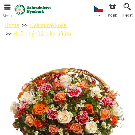
Objednávky přes e-shop přijímáme. Nejbližší možné
doručení je od 11.8.2026 z důvodu dovolené.
Košík
Hledat
Menu
Home
Květinové koše
Koš plný růží a karafiátů