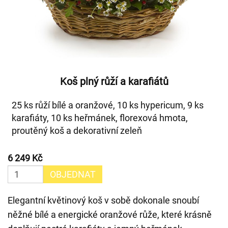
Koš plný růží a karafiátů
25 ks růží bílé a oranžové, 10 ks hypericum, 9 ks
karafiáty, 10 ks heřmánek, florexová hmota,
proutěný koš a dekorativní zeleň
6 249 Kč
OBJEDNAT
Elegantní květinový koš v sobě dokonale snoubí
něžné bílé a energické oranžové růže, které krásně