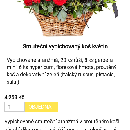
Smuteční vypichovaný koš květin
Vypichované aranžmá, 20 ks růží, 8 ks gerbera
mini, 6 ks hypericum, florexová hmota, proutěný
koš a dekorativní zeleň (italský ruscus, pistacie,
salal)
4 259 Kč
OBJEDNAT
Vypichované smuteční aranžmá v proutěném koši
působí díky kombinaci růží, gerber a zeleně velmi