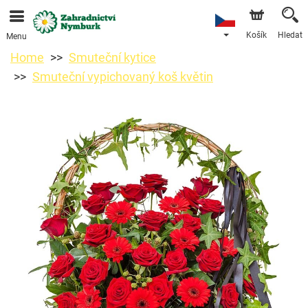
Objednávky přes e-shop přijímáme. Nejbližší možné
doručení je od 11.8.2026 z důvodu dovolené.
Košík
Hledat
Menu
Home
Smuteční kytice
Smuteční vypichovaný koš květin