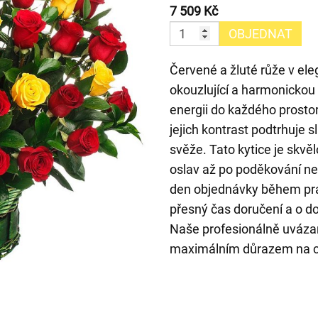
7 509 Kč
OBJEDNAT
Červené a žluté růže v el
okouzlující a harmonickou 
energii do každého prostor
jejich kontrast podtrhuje
svěže. Tato kytice je skvěl
oslav až po poděkování n
den objednávky během pra
přesný čas doručení a o d
Naše profesionálně uvázan
maximálním důrazem na c