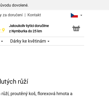
důvodu dovolené.
y za doručení
|
Kontakt
Jakoukoliv kytici doručíme
Možnost vyzvednout v naší květince
z Nymburka do 25 km
e
Dárky ke květinám
utých růží
 růží, proutěný koš, florexová hmota a