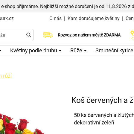
 e-shop přijímáme. Nejbližší možné doručení je od 11.8.2026 z 
urk.cz
O nás
|
Kam doručujeme květiny
|
Cen
Rozvoz po našem městě ZDARMA
Možný výběr času a dne doručení
Květiny podle druhu
Růže
Smuteční kytic
 růží
Koš červených a žl
50 ks červených a žlutých
dekorativní zeleň