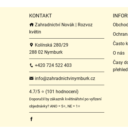
KONTAKT
INFOR
Zahradnictví Novák | Rozvoz
Obchod
květin
Ochran
Často k
Kolínská 280/29
288 02 Nymburk
O nás
Časy do
+420 724 522 403
přehled
info@zahradnictvinymburk.cz
4.7/5 ⭐ (101 hodnocení)
Doporučil by zákazník květinářství po vyřízení
objednávky? ANO = 5⭐, NE = 1⭐