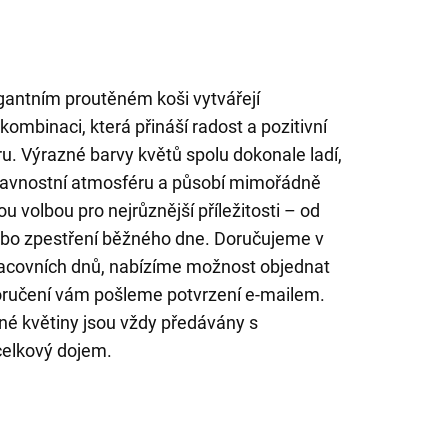
egantním proutěném koši vytvářejí
kombinaci, která přináší radost a pozitivní
u. Výrazné barvy květů spolu dokonale ladí,
 slavnostní atmosféru a působí mimořádně
ou volbou pro nejrůznější příležitosti – od
ebo zpestření běžného dne. Doručujeme v
covních dnů, nabízíme možnost objednat
oručení vám pošleme potvrzení e-mailem.
é květiny jsou vždy předávány s
elkový dojem.