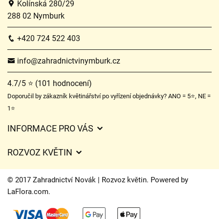
Kolínská 280/29
288 02 Nymburk
+420 724 522 403
info@zahradnictvinymburk.cz
4.7/5 ⭐ (101 hodnocení)
Doporučil by zákazník květinářství po vyřízení objednávky? ANO = 5⭐, NE =
1⭐
INFORMACE PRO VÁS
Obchodní podmínky
ROZVOZ KVĚTIN
Ochrana osobních údajů
Ceny za doručení
Často kladené dotazy
© 2017 Zahradnictví Novák | Rozvoz květin. Powered by
Kam doručujeme květiny
LaFlora.com
.
O nás
Cookies
Časy doručení květin – přehled možností
Kontakt