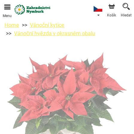
Objednávky přes e-shop přijímáme. Nejbližší možné
doručení je od 11.8.2026 z důvodu dovolené.
Košík
Hledat
Menu
Home
Vánoční kytice
Vánoční hvězda v okrasném obalu