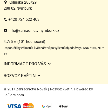
Kolínská 280/29
288 02 Nymburk
+420 724 522 403
info@zahradnictvinymburk.cz
4.7/5 ⭐ (101 hodnocení)
Doporučil by zákazník květinářství po vyřízení objednávky? ANO = 5⭐, NE =
1⭐
INFORMACE PRO VÁS
Obchodní podmínky
ROZVOZ KVĚTIN
Ochrana osobních údajů
Ceny za doručení
Často kladené dotazy
© 2017 Zahradnictví Novák | Rozvoz květin. Powered by
Kam doručujeme květiny
LaFlora.com
.
O nás
Cookies
Časy doručení květin – přehled možností
Kontakt