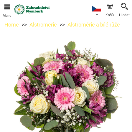
Objednávky přes e-shop přijímáme. Nejbližší možné
doručení je od 11.8.2026 z důvodu dovolené.
Košík
Hledat
Menu
Home
Alstromerie
Alstromérie a bílé růže