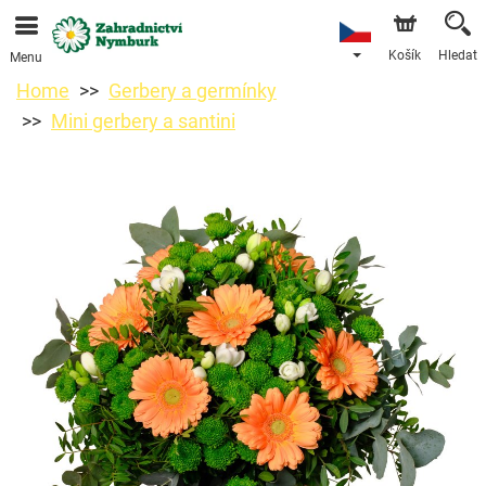
Objednávky přes e-shop přijímáme. Nejbližší možné
doručení je od 11.8.2026 z důvodu dovolené.
Košík
Hledat
Menu
Home
Gerbery a germínky
Mini gerbery a santini