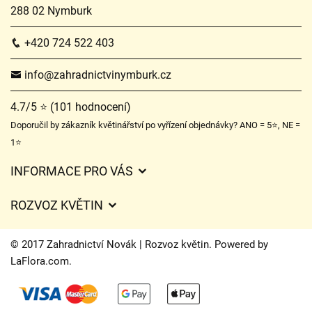
288 02 Nymburk
+420 724 522 403
info@zahradnictvinymburk.cz
4.7/5 ⭐ (101 hodnocení)
Doporučil by zákazník květinářství po vyřízení objednávky? ANO = 5⭐, NE =
1⭐
INFORMACE PRO VÁS
Obchodní podmínky
ROZVOZ KVĚTIN
Ochrana osobních údajů
Ceny za doručení
Často kladené dotazy
© 2017 Zahradnictví Novák | Rozvoz květin. Powered by
Kam doručujeme květiny
LaFlora.com
.
O nás
Cookies
Časy doručení květin – přehled možností
Kontakt