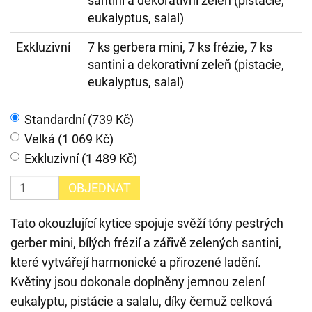
santini a dekorativní zeleň (pistacie,
eukalyptus, salal)
Exkluzivní
7 ks gerbera mini, 7 ks frézie, 7 ks
santini a dekorativní zeleň (pistacie,
eukalyptus, salal)
Standardní (739 Kč)
Velká (1 069 Kč)
Exkluzivní (1 489 Kč)
OBJEDNAT
Tato okouzlující kytice spojuje svěží tóny pestrých
gerber mini, bílých frézií a zářivě zelených santini,
které vytvářejí harmonické a přirozené ladění.
Květiny jsou dokonale doplněny jemnou zelení
eukalyptu, pistácie a salalu, díky čemuž celková