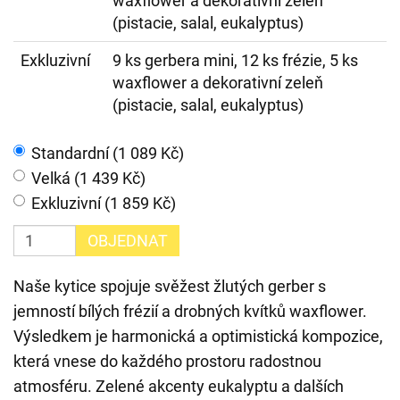
waxflower a dekorativní zeleň
(pistacie, salal, eukalyptus)
Exkluzivní
9 ks gerbera mini, 12 ks frézie, 5 ks
waxflower a dekorativní zeleň
(pistacie, salal, eukalyptus)
Standardní (1 089 Kč)
Velká (1 439 Kč)
Exkluzivní (1 859 Kč)
OBJEDNAT
Naše kytice spojuje svěžest žlutých gerber s
jemností bílých frézií a drobných kvítků waxflower.
Výsledkem je harmonická a optimistická kompozice,
která vnese do každého prostoru radostnou
atmosféru. Zelené akcenty eukalyptu a dalších