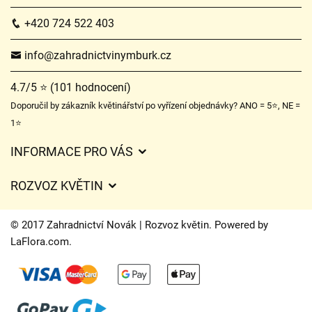
+420 724 522 403
info@zahradnictvinymburk.cz
4.7/5 ⭐ (101 hodnocení)
Doporučil by zákazník květinářství po vyřízení objednávky? ANO = 5⭐, NE =
1⭐
INFORMACE PRO VÁS
Obchodní podmínky
ROZVOZ KVĚTIN
Ochrana osobních údajů
Ceny za doručení
Často kladené dotazy
© 2017 Zahradnictví Novák | Rozvoz květin. Powered by
Kam doručujeme květiny
LaFlora.com
.
O nás
Cookies
Časy doručení květin – přehled možností
Kontakt