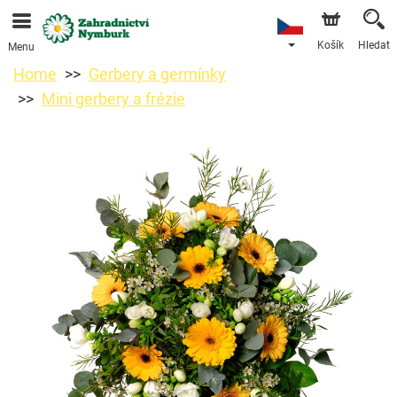
Objednávky přes e-shop přijímáme. Nejbližší možné
doručení je od 11.8.2026 z důvodu dovolené.
Košík
Hledat
Menu
Home
Gerbery a germínky
Mini gerbery a frézie