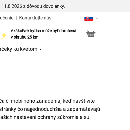
 11.8.2026 z dôvodu dovolenky.
ručenie
|
Kontaktujte nás
Akákoľvek kytica môže byť doručená
Služba Click & Collect
v okruhu 25 km
rčeky ku kvetom
a či mobilného zariadenia, keď navštívite
j stránky čo najjednoduchšia a zapamätávajú
vašich nastavení ochrany súkromia a sú