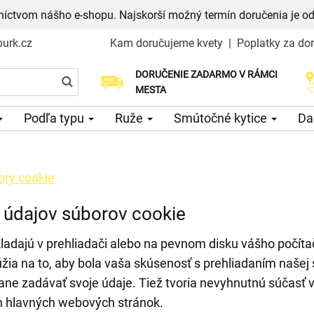
níctvom nášho e-shopu. Najskorší možný termín doručenia je od
urk.cz
Kam doručujeme kvety
|
Poplatky za do
DORUČENIE ZADARMO V RÁMCI
Vyberte si dátum doručenia
MESTA
Podľa typu
Ruže
Smútočné kytice
Da
ory cookie
 údajov súborov cookie
ladajú v prehliadači alebo na pevnom disku vášho počítač
úžia na to, aby bola vaša skúsenosť s prehliadaním naše
ane zadávať svoje údaje. Tiež tvoria nevyhnutnú súčasť 
h hlavných webových stránok.