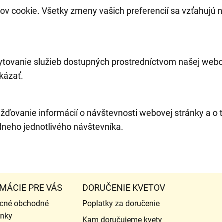
ov cookie. Všetky zmeny vašich preferencií sa vzťahujú n
ytovanie služieb dostupných prostredníctvom našej webov
kázať.
žďovanie informácií o návštevnosti webovej stránky a o t
dneho jednotlivého návštevníka.
MÁCIE PRE VÁS
DORUČENIE KVETOV
cné obchodné
Poplatky za doručenie
nky
Kam doručujeme kvety