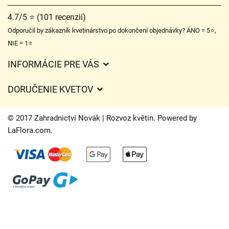
4.7/5 ⭐ (101 recenzií)
Odporučil by zákazník kvetinárstvo po dokončení objednávky? ÁNO = 5⭐,
NIE = 1⭐
INFORMÁCIE PRE VÁS
Všeobecné obchodné podmienky
DORUČENIE KVETOV
Ochrana osobných údajov
Poplatky za doručenie
Časy doručenia kvetov – prehľad možností
© 2017 Zahradnictví Novák | Rozvoz květin. Powered by
Kam doručujeme kvety
LaFlora.com
.
Súbory cookie
Kontaktujte nás