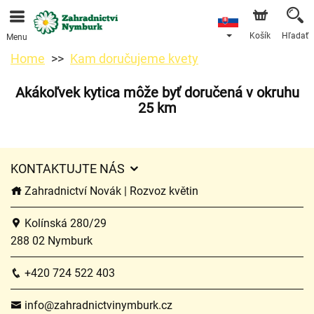
Objednávky prijímame prostredníctvom nášho e-shopu.
Najskorší možný termín doručenia je od 11.8.2026 z
dôvodu dovolenky.
Košík
Hľadať
Menu
Home
Kam doručujeme kvety
Akákoľvek kytica môže byť doručená v okruhu
25 km
KONTAKTUJTE NÁS
Zahradnictví Novák | Rozvoz květin
Kolínská 280/29
288 02 Nymburk
+420 724 522 403
info@zahradnictvinymburk.cz