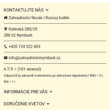
KONTAKTUJTE NÁS
Zahradnictví Novák | Rozvoz květin
Kolínská 280/29
288 02 Nymburk
+420 724 522 403
info@zahradnictvinymburk.cz
4.7/5 ⭐ (101 recenzií)
Odporučil by zákazník kvetinárstvo po dokončení objednávky? ÁNO = 5⭐,
NIE = 1⭐
INFORMÁCIE PRE VÁS
Všeobecné obchodné podmienky
DORUČENIE KVETOV
Ochrana osobných údajov