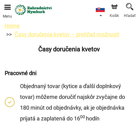
Objednávky prijímame prostredníctvom nášho e-shopu.
Najskorší možný termín doručenia je od 11.8.2026 z
dôvodu dovolenky.
Košík
Hľadať
Menu
Home
Časy doručenia kvetov – prehľad možností
Časy doručenia kvetov
Pracovné dni
Objednaný tovar (kytice a ďalší doplnkový
tovar) môžeme doručiť najskôr zvyčajne do
180 minút od objednávky, ak je objednávka
00
prijatá a zaplatená do 16
hodín