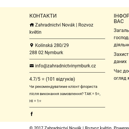
КОНТАКТИ
ІНФО
ВАС
Zahradnictví Novák | Rozvoz
Загаль
květin
господ
діяльн
Kolínská 280/29
288 02 Nymburk
Захист
даних
info@zahradnictvinymburk.cz
Час до
огляд 
4.7/5 ⭐ (101 відгуків)
Чи рекомендуватиме клієнт флориста
після виконання замовлення? ТАК = 5⭐,
НІ = 1⭐
© 2017 Zahradnictví Novák | Rozvoz květin. Powere