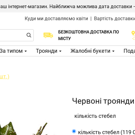
ш інтернет-магазин. Найближча можлива дата доставки — 1
Куди ми доставляємо квіти
|
Вартість доставк
БЕЗКОШТОВНА ДОСТАВКА ПО
Виберіть дату доставки
МІСТУ
За типом
Троянди
Жалобні букети
Пода
шт.)
Червоні троянди 
кількість стебел
кількість стебел (119 