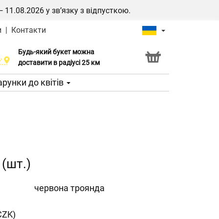
1.08.2026 у зв’язку з відпусткою.
и
|
Контакти
Будь-який букет можна
Послуга Click & Collect
доставити в радіусі 25 км
рунки до квітів
(шт.)
червона троянда
CZK)