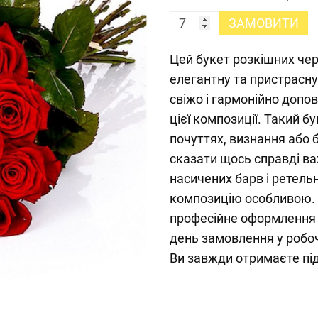
ЗАМОВИТИ
Цей букет розкішних че
елегантну та пристрасн
свіжо і гармонійно допо
цієї композиції. Такий б
почуттях, визнання або б
сказати щось справді в
насичених барв і ретельн
композицію особливою. 
професійне оформлення 
день замовлення у робоч
Ви завжди отримаєте під