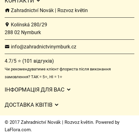
КОНТАКТИ
Zahradnictví Novák | Rozvoz květin
Kolínská 280/29
288 02 Nymburk
info@zahradnictvinymburk.cz
4.7/5 ⭐ (101 відгуків)
Чи рекомендуватиме клієнт флориста після виконання
замовлення? ТАК = 5⭐, НІ = 1⭐
ІНФОРМАЦІЯ ДЛЯ ВАС
Загальні умови ведення господарської діяльності
ДОСТАВКА КВІТІВ
Захист персональних даних
Вартість доставки
Час доставки квітів – огляд можливостей
© 2017 Zahradnictví Novák | Rozvoz květin. Powered by
Куди ми доставляємо квіти
LaFlora.com
.
Файли cookie