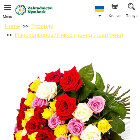
Ми приймаємо замовлення через наш інтернет-
магазин. Найближча можлива дата доставки —
11.08.2026 у зв’язку з відпусткою.
Кошик
Пошук
Menu
Home
Троянди
Різнокольоровий мікс троянд (поштучно)