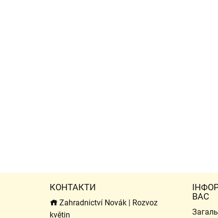
КОНТАКТИ
ІНФО
ВАС
Zahradnictví Novák | Rozvoz
Загаль
květin