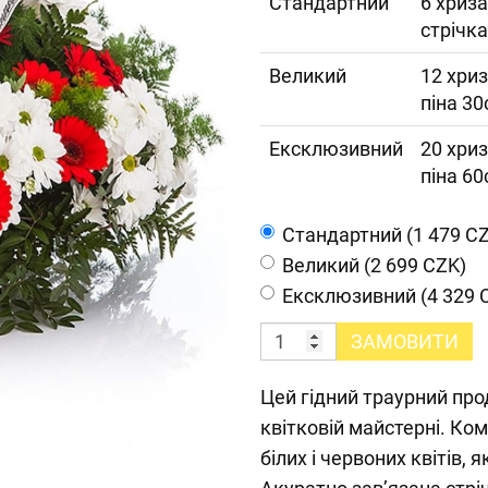
Cтандартний
6 хриза
стрічка
Великий
12 хриз
піна 30
Ексклюзивний
20 хриз
піна 60
Cтандартний (1 479 C
Великий (2 699 CZK)
Ексклюзивний (4 329 
ЗАМОВИТИ
Цей гідний траурний пр
квітковій майстерні. Ко
білих і червоних квітів, 