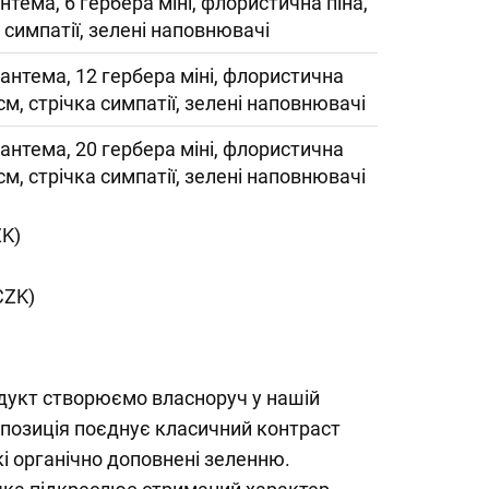
нтема, 6 гербера міні, флористична піна,
 симпатії, зелені наповнювачі
антема, 12 гербера міні, флористична
см, стрічка симпатії, зелені наповнювачі
антема, 20 гербера міні, флористична
см, стрічка симпатії, зелені наповнювачі
ZK)
CZK)
одукт створюємо власноруч у нашій
мпозиція поєднує класичний контраст
які органічно доповнені зеленню.