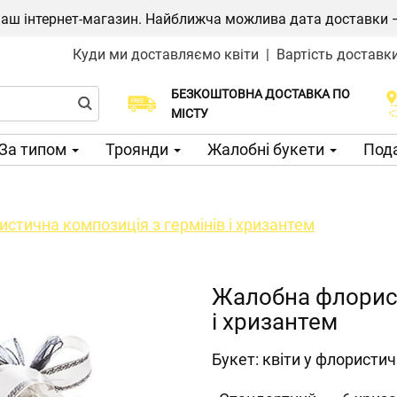
ш інтернет-магазин. Найближча можлива дата доставки — 1
Куди ми доставляємо квіти
|
Вартість доставк
БЕЗКОШТОВНА ДОСТАВКА ПО
Виберіть дату доставки
МІСТУ
За типом
Троянди
Жалобні букети
Пода
стична композиція з гермінів і хризантем
Жалобна флорист
і хризантем
Букет: квіти у флористичн