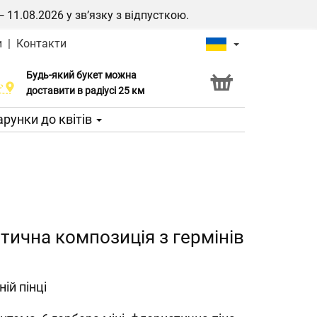
1.08.2026 у зв’язку з відпусткою.
и
|
Контакти
Будь-який букет можна
Послуга Click & Collect
доставити в радіусі 25 км
рунки до квітів
ична композиція з гермінів
ій пінці