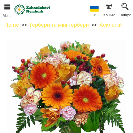
Ми приймаємо замовлення через наш інтернет-
магазин. Найближча можлива дата доставки —
11.08.2026 у зв’язку з відпусткою.
Кошик
Пошук
Menu
Home
Гербери та міні-гербери
Асклепій