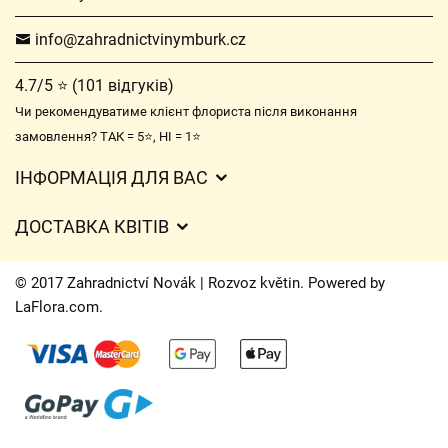
info@zahradnictvinymburk.cz
4.7/5 ⭐ (101 відгуків)
Чи рекомендуватиме клієнт флориста після виконання
замовлення? ТАК = 5⭐, НІ = 1⭐
ІНФОРМАЦІЯ ДЛЯ ВАС
Загальні умови ведення господарської діяльності
ДОСТАВКА КВІТІВ
Захист персональних даних
Вартість доставки
Час доставки квітів – огляд можливостей
© 2017 Zahradnictví Novák | Rozvoz květin. Powered by
Куди ми доставляємо квіти
LaFlora.com
.
Файли cookie
Контакти