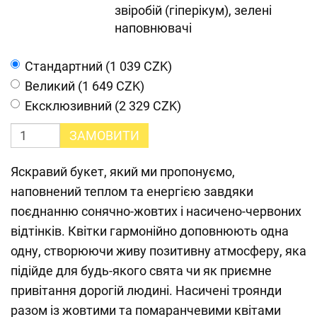
звіробій (гіперікум), зелені
наповнювачі
Cтандартний (1 039 CZK)
Великий (1 649 CZK)
Ексклюзивний (2 329 CZK)
ЗАМОВИТИ
Яскравий букет, який ми пропонуємо,
наповнений теплом та енергією завдяки
поєднанню сонячно-жовтих і насичено-червоних
відтінків. Квітки гармонійно доповнюють одна
одну, створюючи живу позитивну атмосферу, яка
підійде для будь-якого свята чи як приємне
привітання дорогій людині. Насичені троянди
разом із жовтими та помаранчевими квітами