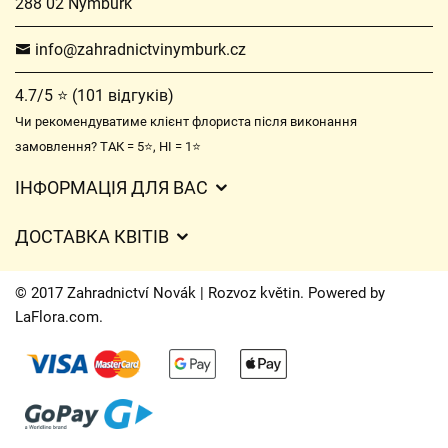
288 02 Nymburk
info@zahradnictvinymburk.cz
4.7/5 ⭐ (101 відгуків)
Чи рекомендуватиме клієнт флориста після виконання
замовлення? ТАК = 5⭐, НІ = 1⭐
ІНФОРМАЦІЯ ДЛЯ ВАС
Загальні умови ведення господарської діяльності
ДОСТАВКА КВІТІВ
Захист персональних даних
Вартість доставки
Час доставки квітів – огляд можливостей
© 2017 Zahradnictví Novák | Rozvoz květin. Powered by
Куди ми доставляємо квіти
LaFlora.com
.
Файли cookie
Контакти