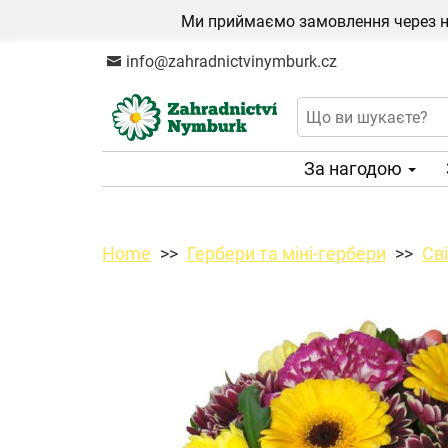
Ми приймаємо замовлення через на
info@zahradnictvinymburk.cz
За нагодою
Home
Гербери та міні-гербери
Сві