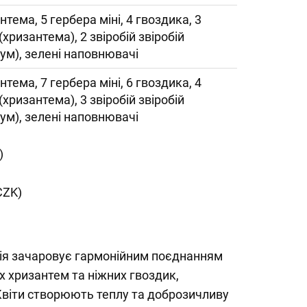
нтема, 5 гербера міні, 4 гвоздика, 3
 (хризантема), 2 звіробій звіробій
кум), зелені наповнювачі
нтема, 7 гербера міні, 6 гвоздика, 4
 (хризантема), 3 звіробій звіробій
кум), зелені наповнювачі
)
CZK)
ія зачаровує гармонійним поєднанням
х хризантем та ніжних гвоздик,
Квіти створюють теплу та доброзичливу