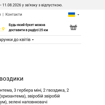
1.08.2026 у зв’язку з відпусткою.
и
|
Контакти
Будь-який букет можна
Послуга Click & Collect
доставити в радіусі 25 км
рунки до квітів
 гвоздики
нтема, 3 гербера міні, 2 гвоздика, 2
 (хризантема), звіробій звіробій
кум), зелені наповнювачі