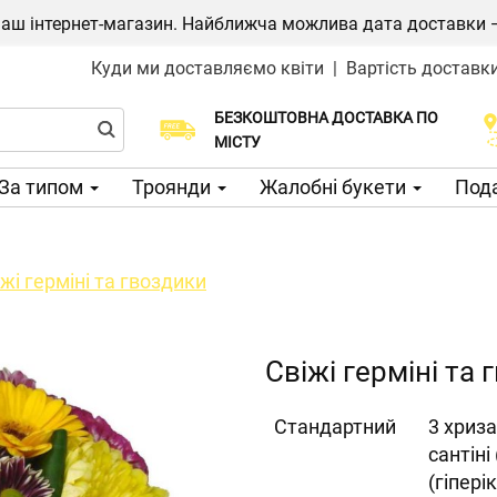
ш інтернет-магазин. Найближча можлива дата доставки — 1
Куди ми доставляємо квіти
|
Вартість доставк
БЕЗКОШТОВНА ДОСТАВКА ПО
Виберіть дату доставки
МІСТУ
За типом
Троянди
Жалобні букети
Пода
жі герміні та гвоздики
Свіжі герміні та
Cтандартний
3 хриза
сантіні
(гіпері