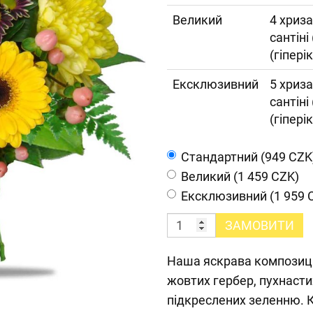
Великий
4 хриза
сантіні
(гіпері
Ексклюзивний
5 хриза
сантіні
(гіпері
Cтандартний (949 CZK
Великий (1 459 CZK)
Ексклюзивний (1 959 
ЗАМОВИТИ
Наша яскрава композиц
жовтих гербер, пухнасти
підкреслених зеленню. 