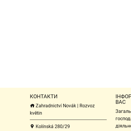
КОНТАКТИ
ІНФО
ВАС
Zahradnictví Novák | Rozvoz
Загаль
květin
господ
діяльн
Kolínská 280/29