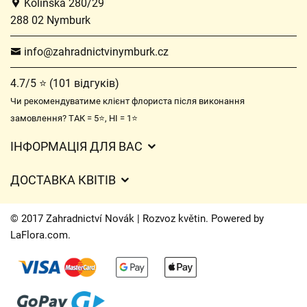
Kolínská 280/29
288 02 Nymburk
info@zahradnictvinymburk.cz
4.7/5 ⭐ (101 відгуків)
Чи рекомендуватиме клієнт флориста після виконання
замовлення? ТАК = 5⭐, НІ = 1⭐
ІНФОРМАЦІЯ ДЛЯ ВАС
Загальні умови ведення господарської діяльності
ДОСТАВКА КВІТІВ
Захист персональних даних
Вартість доставки
Час доставки квітів – огляд можливостей
© 2017 Zahradnictví Novák | Rozvoz květin. Powered by
Куди ми доставляємо квіти
LaFlora.com
.
Файли cookie
Контакти