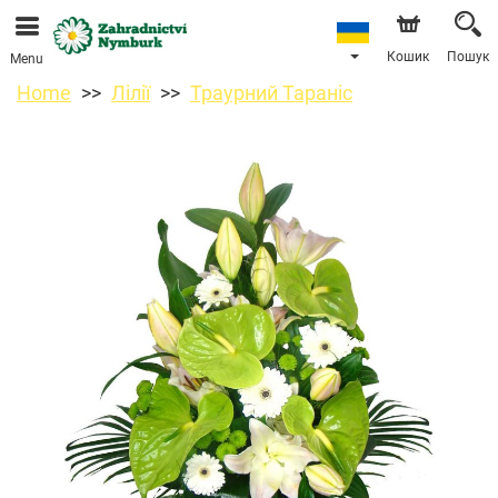
Ми приймаємо замовлення через наш інтернет-
магазин. Найближча можлива дата доставки —
11.08.2026 у зв’язку з відпусткою.
Кошик
Пошук
Menu
Home
Лілії
Траурний Тараніс