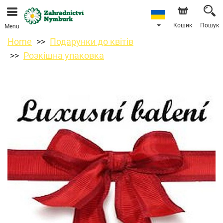
Ми приймаємо замовлення через наш інтернет-
магазин. Найближча можлива дата доставки —
11.08.2026 у зв’язку з відпусткою.
Кошик
Пошук
Menu
Home
Подарунки до квітів
Розкішна упаковка