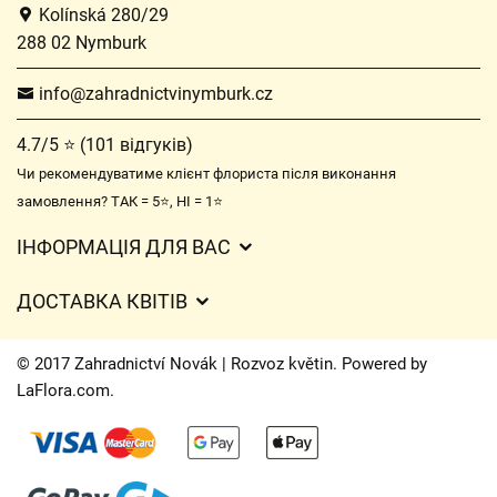
Kolínská 280/29
288 02 Nymburk
info@zahradnictvinymburk.cz
4.7/5 ⭐ (101 відгуків)
Чи рекомендуватиме клієнт флориста після виконання
замовлення? ТАК = 5⭐, НІ = 1⭐
ІНФОРМАЦІЯ ДЛЯ ВАС
Загальні умови ведення господарської діяльності
ДОСТАВКА КВІТІВ
Захист персональних даних
Вартість доставки
Час доставки квітів – огляд можливостей
© 2017 Zahradnictví Novák | Rozvoz květin. Powered by
Куди ми доставляємо квіти
LaFlora.com
.
Файли cookie
Контакти