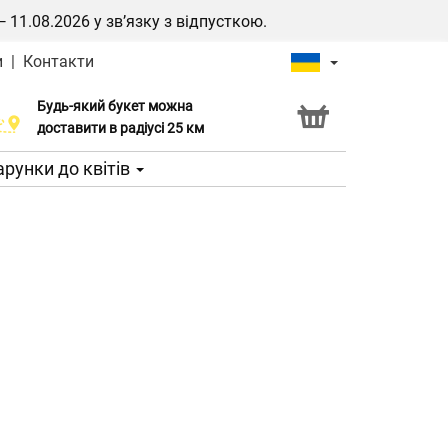
1.08.2026 у зв’язку з відпусткою.
и
|
Контакти
Будь-який букет можна
Послуга Click & Collect
доставити в радіусі 25 км
рунки до квітів