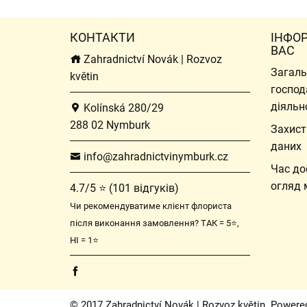
КОНТАКТИ
ІНФО
ВАС
Zahradnictví Novák | Rozvoz
Загаль
květin
господ
діяльн
Kolínská 280/29
288 02 Nymburk
Захист
даних
info@zahradnictvinymburk.cz
Час до
огляд 
4.7/5 ⭐ (101 відгуків)
Чи рекомендуватиме клієнт флориста
після виконання замовлення? ТАК = 5⭐,
НІ = 1⭐
© 2017 Zahradnictví Novák | Rozvoz květin. Powere