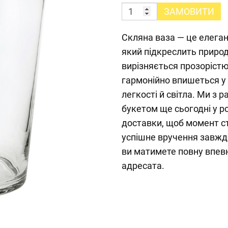
ЗАМОВИТИ
Скляна ваза — це елега
який підкреслить природ
вирізняється прозоріст
гармонійно впишеться у 
легкості й світла. Ми з
букетом ще сьогодні у р
доставки, щоб момент с
успішне вручення завж
ви матимете повну впевн
адресата.