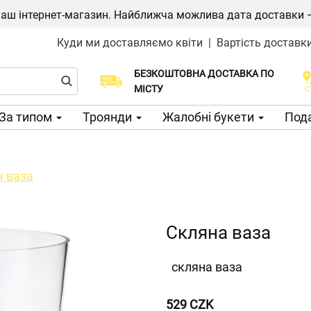
ш інтернет-магазин. Найближча можлива дата доставки — 1
Куди ми доставляємо квіти
|
Вартість доставк
БЕЗКОШТОВНА ДОСТАВКА ПО
Виберіть дату доставки
МІСТУ
За типом
Троянди
Жалобні букети
Пода
а ваза
Скляна ваза
скляна ваза
529 CZK