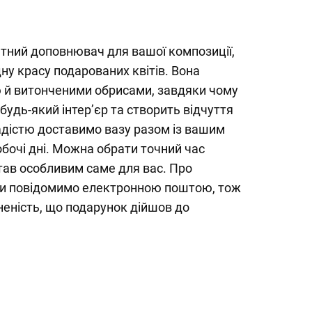
нтний доповнювач для вашої композиції,
ну красу подарованих квітів. Вона
ю й витонченими обрисами, завдяки чому
будь-який інтер’єр та створить відчуття
 радістю доставимо вазу разом із вашим
обочі дні. Можна обрати точний час
тав особливим саме для вас. Про
ди повідомимо електронною поштою, тож
еність, що подарунок дійшов до