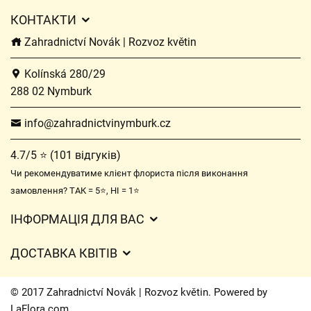
КОНТАКТИ
Zahradnictví Novák | Rozvoz květin
Kolínská 280/29
288 02 Nymburk
info@zahradnictvinymburk.cz
4.7/5 ⭐ (101 відгуків)
Чи рекомендуватиме клієнт флориста після виконання
замовлення? ТАК = 5⭐, НІ = 1⭐
ІНФОРМАЦІЯ ДЛЯ ВАС
Загальні умови ведення господарської діяльності
ДОСТАВКА КВІТІВ
Захист персональних даних
Вартість доставки
Час доставки квітів – огляд можливостей
© 2017 Zahradnictví Novák | Rozvoz květin. Powered by
Куди ми доставляємо квіти
LaFlora.com
.