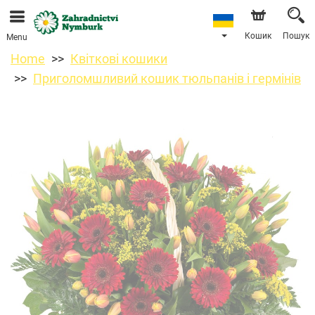
Ми приймаємо замовлення через наш інтернет-
магазин. Найближча можлива дата доставки —
11.08.2026 у зв’язку з відпусткою.
Кошик
Пошук
Menu
Home
Квіткові кошики
Приголомшливий кошик тюльпанів і гермінів