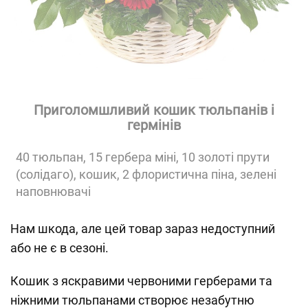
Приголомшливий кошик тюльпанів і
гермінів
40 тюльпан, 15 гербера міні, 10 золоті прути
(солідаго), кошик, 2 флористична піна, зелені
наповнювачі
Нам шкода, але цей товар зараз недоступний
або не є в сезоні.
Кошик з яскравими червоними герберами та
ніжними тюльпанами створює незабутню