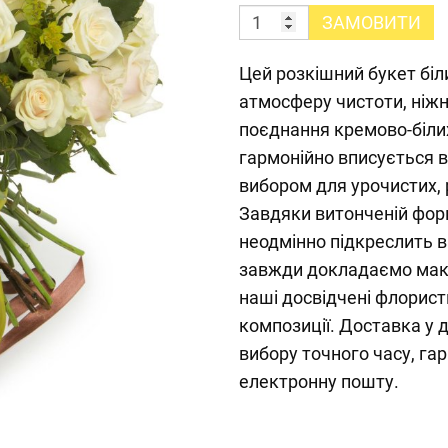
ЗАМОВИТИ
Цей розкішний букет бі
атмосферу чистоти, ніжн
поєднання кремово-білих
гармонійно вписується в 
вибором для урочистих, 
Завдяки витонченій фор
неодмінно підкреслить в
завжди докладаємо мак
наші досвідчені флорис
композиції. Доставка у 
вибору точного часу, га
електронну пошту.