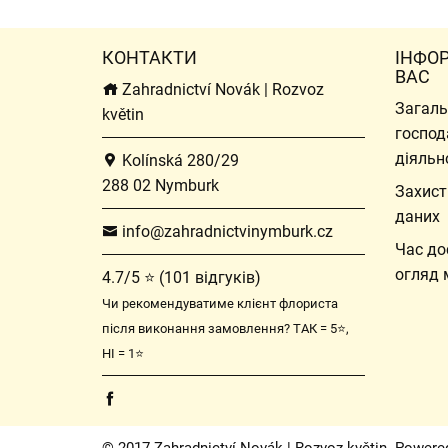
КОНТАКТИ
ІНФО
ВАС
Zahradnictví Novák | Rozvoz
Загаль
květin
господ
діяльн
Kolínská 280/29
288 02 Nymburk
Захист
даних
info@zahradnictvinymburk.cz
Час до
огляд 
4.7/5 ⭐ (101 відгуків)
Чи рекомендуватиме клієнт флориста
після виконання замовлення? ТАК = 5⭐,
НІ = 1⭐
© 2017 Zahradnictví Novák | Rozvoz květin. Powere