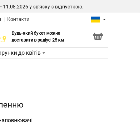
1.08.2026 у зв’язку з відпусткою.
и
|
Контакти
Будь-який букет можна
Послуга Click & Collect
доставити в радіусі 25 км
рунки до квітів
еленню
 наповнювачі