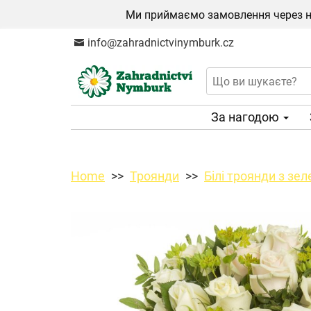
Ми приймаємо замовлення через на
info@zahradnictvinymburk.cz
За нагодою
Home
Троянди
Білі троянди з зе