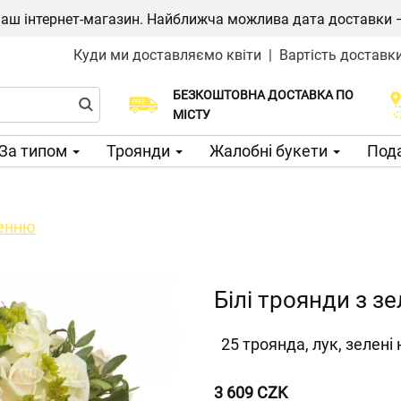
ш інтернет-магазин. Найближча можлива дата доставки — 1
Куди ми доставляємо квіти
|
Вартість доставк
БЕЗКОШТОВНА ДОСТАВКА ПО
Виберіть дату доставки
МІСТУ
За типом
Троянди
Жалобні букети
Пода
ленню
Білі троянди з з
25 троянда, лук, зелені
3 609 CZK