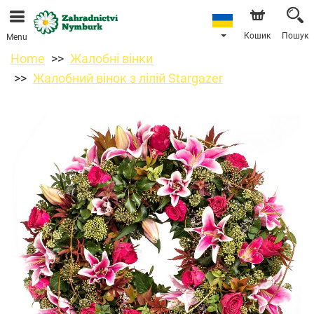
Ми приймаємо замовлення через наш інтернет-
магазин. Найближча можлива дата доставки —
11.08.2026 у зв’язку з відпусткою.
Кошик
Пошук
Menu
Home
Жалобні вінки
Жалобний вінок з лілій Stargazer