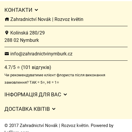
КОНТАКТИ
Zahradnictví Novák | Rozvoz květin
Kolínská 280/29
288 02 Nymburk
info@zahradnictvinymburk.cz
4.7/5 ⭐ (101 відгуків)
Чи рекомендуватиме клієнт флориста після виконання
замовлення? ТАК = 5⭐, НІ = 1⭐
ІНФОРМАЦІЯ ДЛЯ ВАС
Загальні умови ведення господарської діяльності
ДОСТАВКА КВІТІВ
Захист персональних даних
Вартість доставки
Час доставки квітів – огляд можливостей
© 2017 Zahradnictví Novák | Rozvoz květin. Powered by
Куди ми доставляємо квіти