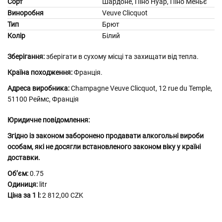
Сорт
Шардоне, Піно Нуар, Піно Меньє
Виноробня
Veuve Clicquot
Тип
Брют
Колір
Білий
Зберігання:
зберігати в сухому місці та захищати від тепла.
Країна походження:
Франція.
Адреса виробника:
Champagne Veuve Clicquot, 12 rue du Temple,
51100 Реймс, Франція
Юридичне повідомлення:
Згідно із законом заборонено продавати алкогольні вироби
особам, які не досягли встановленого законом віку у країні
доставки.
Обʼєм:
0.75
Одиниця:
litr
Ціна за 1 l:
2 812,00 CZK