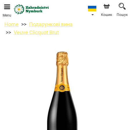
Ми приймаємо замовлення через наш інтернет-
магазин. Найближча можлива дата доставки —
11.08.2026 у зв’язку з відпусткою.
Кошик
Пошук
Menu
Home
Подарункові вина
Veuve Clicquot Brut