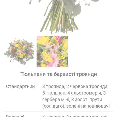
Тюльпани та барвисті троянди
Cтандартний
3 троянда, 2 червона троянда,
5 тюльпан, 4 альстромерія, 3
гербера міні, 3 золоті прути
(солідаго), зелені наповнювачі
Великий
4 троянда, 3 червона троянда,