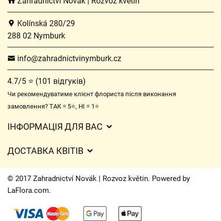
Zahradnictví Novák | Rozvoz květin
Kolínská 280/29
288 02 Nymburk
info@zahradnictvinymburk.cz
4.7/5 ⭐ (101 відгуків)
Чи рекомендуватиме клієнт флориста після виконання
замовлення? ТАК = 5⭐, НІ = 1⭐
ІНФОРМАЦІЯ ДЛЯ ВАС
Загальні умови ведення господарської діяльності
ДОСТАВКА КВІТІВ
Захист персональних даних
Вартість доставки
Час доставки квітів – огляд можливостей
© 2017 Zahradnictví Novák | Rozvoz květin. Powered by
Куди ми доставляємо квіти
LaFlora.com
.
Файли cookie
Контакти