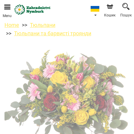
Ми приймаємо замовлення через наш інтернет-
магазин. Найближча можлива дата доставки —
11.08.2026 у зв’язку з відпусткою.
Кошик
Пошук
Menu
Home
Тюльпани
Тюльпани та барвисті троянди