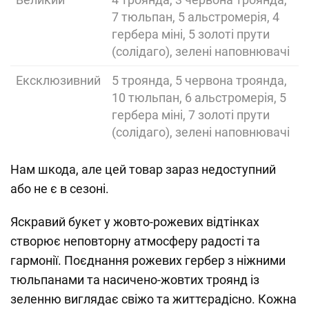
7 тюльпан, 5 альстромерія, 4
гербера міні, 5 золоті прути
(солідаго), зелені наповнювачі
Ексклюзивний
5 троянда, 5 червона троянда,
10 тюльпан, 6 альстромерія, 5
гербера міні, 7 золоті прути
(солідаго), зелені наповнювачі
Нам шкода, але цей товар зараз недоступний
або не є в сезоні.
Яскравий букет у жовто-рожевих відтінках
створює неповторну атмосферу радості та
гармонії. Поєднання рожевих гербер з ніжними
тюльпанами та насичено-жовтих троянд із
зеленню виглядає свіжо та життєрадісно. Кожна