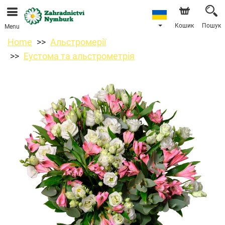
Ми приймаємо замовлення через наш інтернет-
магазин. Найближча можлива дата доставки —
11.08.2026 у зв’язку з відпусткою.
Кошик
Пошук
Menu
Home
Альстромерії
Еустома та альстрометрія