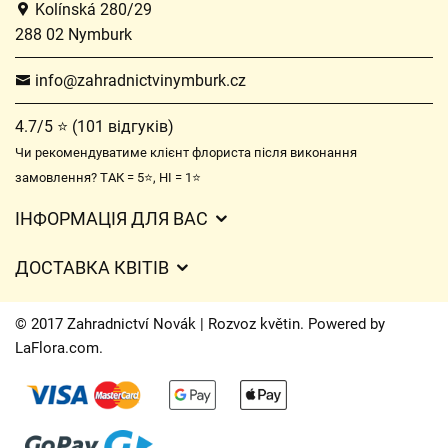
Kolínská 280/29
288 02 Nymburk
info@zahradnictvinymburk.cz
4.7/5 ⭐ (101 відгуків)
Чи рекомендуватиме клієнт флориста після виконання
замовлення? ТАК = 5⭐, НІ = 1⭐
ІНФОРМАЦІЯ ДЛЯ ВАС
Загальні умови ведення господарської діяльності
ДОСТАВКА КВІТІВ
Захист персональних даних
Вартість доставки
Час доставки квітів – огляд можливостей
© 2017 Zahradnictví Novák | Rozvoz květin. Powered by
Куди ми доставляємо квіти
LaFlora.com
.
Файли cookie
Контакти