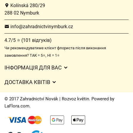
Kolínská 280/29
288 02 Nymburk
info@zahradnictvinymburk.cz
4.7/5 ⭐ (101 відгуків)
Чи рекомендуватиме клієнт флориста після виконання
замовлення? ТАК = 5⭐, НІ = 1⭐
ІНФОРМАЦІЯ ДЛЯ ВАС
Загальні умови ведення господарської діяльності
ДОСТАВКА КВІТІВ
Захист персональних даних
Вартість доставки
Час доставки квітів – огляд можливостей
© 2017 Zahradnictví Novák | Rozvoz květin. Powered by
Куди ми доставляємо квіти
LaFlora.com
.
Файли cookie
Контакти