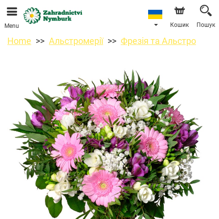
Ми приймаємо замовлення через наш інтернет-
магазин. Найближча можлива дата доставки —
11.08.2026 у зв’язку з відпусткою.
Кошик
Пошук
Menu
Home
Альстромерії
Фрезія та Альстро