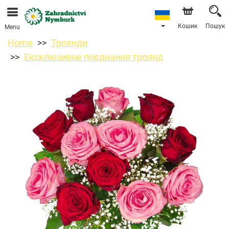
Ми приймаємо замовлення через наш інтернет-
магазин. Найближча можлива дата доставки —
11.08.2026 у зв’язку з відпусткою.
Кошик
Пошук
Menu
Home
Троянди
Ексклюзивне поєднання троянд