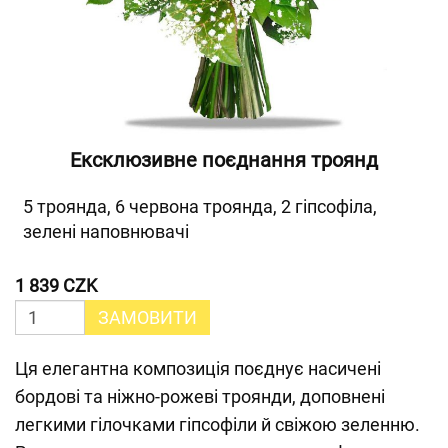
Ексклюзивне поєднання троянд
5 троянда, 6 червона троянда, 2 гіпсофіла,
зелені наповнювачі
1 839 CZK
ЗАМОВИТИ
Ця елегантна композиція поєднує насичені
бордові та ніжно-рожеві троянди, доповнені
легкими гілочками гіпсофіли й свіжою зеленню.