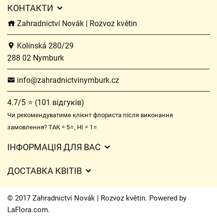
КОНТАКТИ
Zahradnictví Novák | Rozvoz květin
Kolínská 280/29
288 02 Nymburk
info@zahradnictvinymburk.cz
4.7/5 ⭐ (101 відгуків)
Чи рекомендуватиме клієнт флориста після виконання
замовлення? ТАК = 5⭐, НІ = 1⭐
ІНФОРМАЦІЯ ДЛЯ ВАС
Загальні умови ведення господарської діяльності
ДОСТАВКА КВІТІВ
Захист персональних даних
Вартість доставки
Час доставки квітів – огляд можливостей
© 2017 Zahradnictví Novák | Rozvoz květin. Powered by
Куди ми доставляємо квіти
LaFlora.com
.