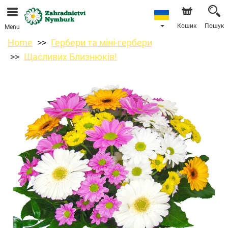
Ми приймаємо замовлення через наш інтернет-
магазин. Найближча можлива дата доставки —
11.08.2026 у зв’язку з відпусткою.
Кошик
Пошук
Menu
Home
Гербери та міні-гербери
Щасливих Близнюків!