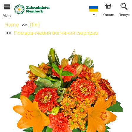
Ми приймаємо замовлення через наш інтернет-
магазин. Найближча можлива дата доставки —
11.08.2026 у зв’язку з відпусткою.
Кошик
Пошук
Menu
Home
Лілії
Помаранчевий вогняний сюрприз