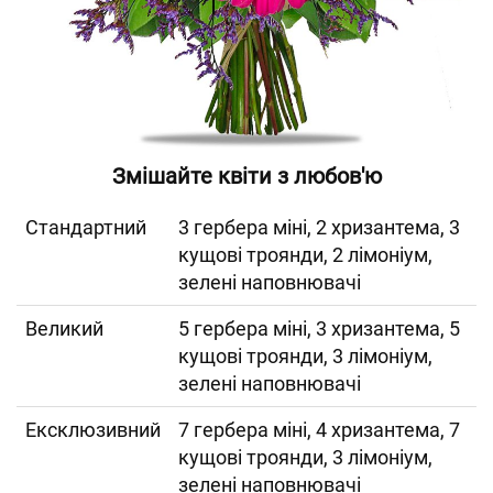
Змішайте квіти з любов'ю
Cтандартний
3 гербера міні, 2 хризантема, 3
кущові троянди, 2 лімоніум,
зелені наповнювачі
Великий
5 гербера міні, 3 хризантема, 5
кущові троянди, 3 лімоніум,
зелені наповнювачі
Ексклюзивний
7 гербера міні, 4 хризантема, 7
кущові троянди, 3 лімоніум,
зелені наповнювачі