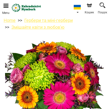
Ми приймаємо замовлення через наш інтернет-
магазин. Найближча можлива дата доставки —
11.08.2026 у зв’язку з відпусткою.
Кошик
Пошук
Menu
Home
Гербери та міні-гербери
Змішайте квіти з любов'ю