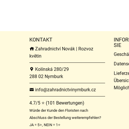
KONTAKT
INFOR
SIE
Zahradnictví Novák | Rozvoz
Geschä
květin
Datens
Kolínská 280/29
Lieferz
288 02 Nymburk
Übersic
Möglich
info@zahradnictvinymburk.cz
4.7/5 ⭐ (101 Bewertungen)
Würde der Kunde den Floristen nach
Abschluss der Bestellung weiterempfehlen?
JA = 5⭐, NEIN = 1⭐