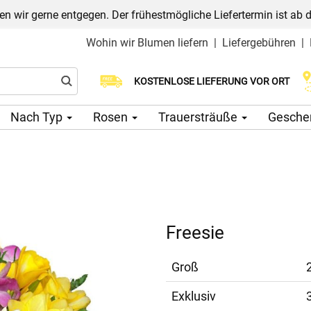
n wir gerne entgegen. Der frühestmögliche Liefertermin ist ab 
Wohin wir Blumen liefern
|
Liefergebühren
|
Wählen Sie Ihr Lieferdatum
KOSTENLOSE LIEFERUNG VOR ORT
Nach Typ
Rosen
Trauersträuße
Gesche
Freesie
Groß
Exklusiv