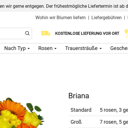
n wir gerne entgegen. Der frühestmögliche Liefertermin ist ab 
Wohin wir Blumen liefern
|
Liefergebühren
|
Wählen Sie Ihr Lieferdatum
KOSTENLOSE LIEFERUNG VOR ORT
Nach Typ
Rosen
Trauersträuße
Gesche
Briana
Standard
5 rosen, 3 g
Groß
7 rosen, 5 g