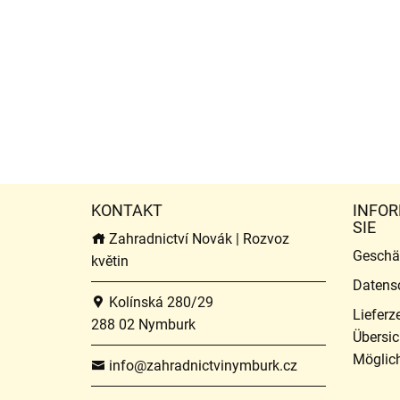
KONTAKT
INFOR
SIE
Zahradnictví Novák | Rozvoz
Geschä
květin
Datens
Kolínská 280/29
Lieferz
288 02 Nymburk
Übersic
Möglich
info@zahradnictvinymburk.cz