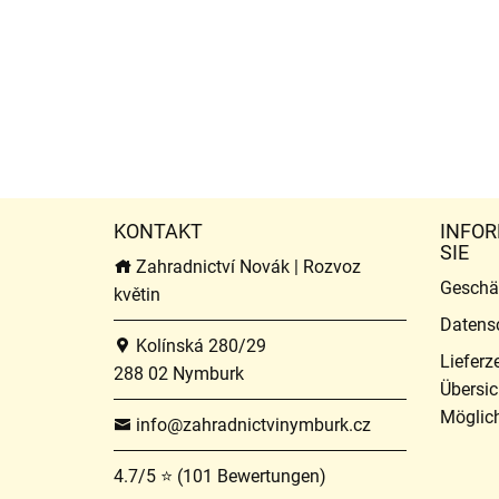
KONTAKT
INFOR
SIE
Zahradnictví Novák | Rozvoz
Geschä
květin
Datens
Kolínská 280/29
Lieferz
288 02 Nymburk
Übersic
Möglich
info@zahradnictvinymburk.cz
4.7/5 ⭐ (101 Bewertungen)