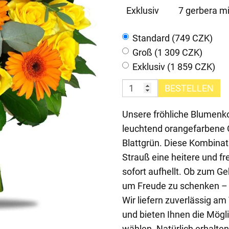
Exklusiv
7 gerbera mi
Standard (749 CZK)
Groß (1 309 CZK)
Exklusiv (1 859 CZK)
BESTELLEN
Unsere fröhliche Blumenk
leuchtend orangefarbene 
Blattgrün. Diese Kombina
Strauß eine heitere und f
sofort aufhellt. Ob zum Ge
um Freude zu schenken – d
Wir liefern zuverlässig a
und bieten Ihnen die Mögli
wählen. Natürlich erhalten