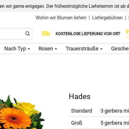
n wir gerne entgegen. Der frühestmögliche Liefertermin ist ab 
Wohin wir Blumen liefern
|
Liefergebühren
|
Wählen Sie Ihr Lieferdatum
KOSTENLOSE LIEFERUNG VOR ORT
Nach Typ
Rosen
Trauersträuße
Gesche
Hades
Standard
3 gerbera mi
Groß
5 gerbera mi