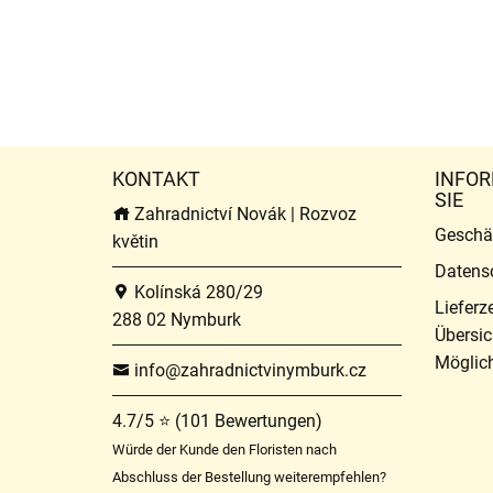
KONTAKT
INFOR
SIE
Zahradnictví Novák | Rozvoz
Geschä
květin
Datens
Kolínská 280/29
Lieferz
288 02 Nymburk
Übersic
Möglich
info@zahradnictvinymburk.cz
4.7/5 ⭐ (101 Bewertungen)
Würde der Kunde den Floristen nach
Abschluss der Bestellung weiterempfehlen?