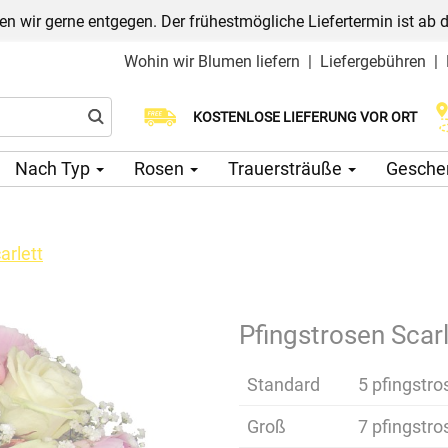
n wir gerne entgegen. Der frühestmögliche Liefertermin ist ab 
Wohin wir Blumen liefern
|
Liefergebühren
|
Wählen Sie Ihr Lieferdatum
KOSTENLOSE LIEFERUNG VOR ORT
Nach Typ
Rosen
Trauersträuße
Gesche
arlett
Pfingstrosen Scarl
Standard
5 pfingstro
Groß
7 pfingstro