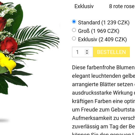
Exklusiv
8 rote rose
Standard (1 239 CZK)
Groß (1 969 CZK)
Exklusiv (2 409 CZK)
BESTELLEN
Diese farbenfrohe Blumen
elegant leuchtenden gelb
arrangierte Blätter setzen
ausdrucksstarke Wirkung 
kräftigen Farben eine opti
um Freude zum Geburtstag,
Aufmerksamkeit zu versch
zuverlässig am Tag der B
können Sie den genauen L