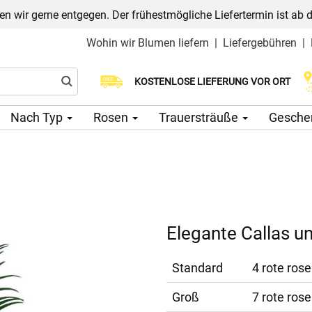
n wir gerne entgegen. Der frühestmögliche Liefertermin ist ab 
Wohin wir Blumen liefern
|
Liefergebühren
|
Wählen Sie Ihr Lieferdatum
KOSTENLOSE LIEFERUNG VOR ORT
Nach Typ
Rosen
Trauersträuße
Gesche
Elegante Callas u
Standard
4 rote rose
Groß
7 rote rose