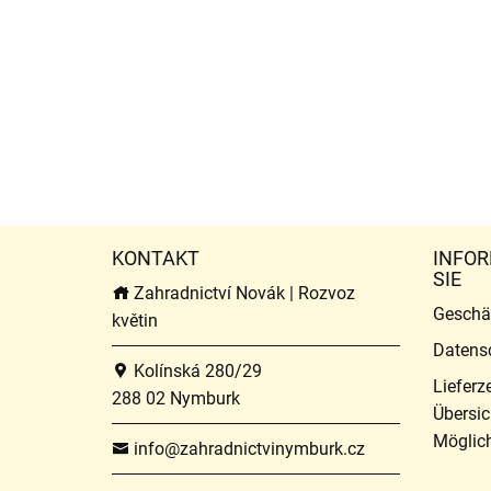
KONTAKT
INFOR
SIE
Zahradnictví Novák | Rozvoz
Geschä
květin
Datens
Kolínská 280/29
Lieferz
288 02 Nymburk
Übersic
Möglich
info@zahradnictvinymburk.cz