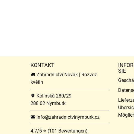
KONTAKT
INFOR
SIE
Zahradnictví Novák | Rozvoz
Geschä
květin
Datens
Kolínská 280/29
Lieferz
288 02 Nymburk
Übersic
Möglich
info@zahradnictvinymburk.cz
4.7/5 ⭐ (101 Bewertungen)