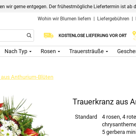
n wir gerne entgegen. Der frühestmögliche Liefertermin ist ab 
Wohin wir Blumen liefern
|
Liefergebühren
|
Wählen Sie Ihr Lieferdatum
KOSTENLOSE LIEFERUNG VOR ORT
Nach Typ
Rosen
Trauersträuße
Gesche
 aus Anthurium-Blüten
Trauerkranz aus A
Standard
4 rosen, 4 rot
chrysanthemen
5 gerbera mini