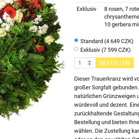
Exklusiv
8 rosen, 7 rot
chrysanthemen
10 gerbera min
Standard (4 649 CZK)
Exklusiv (7 599 CZK)
BESTELLEN
Dieser Trauerkranz wird 
großer Sorgfalt gebunde
natürlichen Grünzweigen u
würdevoll und dezent. Eine
zurückhaltende Gestaltung
Bestellung und bieten Ihne
wählen. Die Zustellung kan