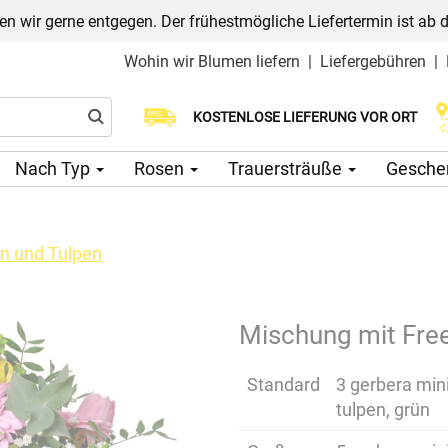
n wir gerne entgegen. Der frühestmögliche Liefertermin ist ab 
Wohin wir Blumen liefern
|
Liefergebühren
|
Wählen Sie Ihr Lieferdatum
KOSTENLOSE LIEFERUNG VOR ORT
Nach Typ
Rosen
Trauersträuße
Gesche
n und Tulpen
Mischung mit Free
Standard
3 gerbera mini,
tulpen, grün