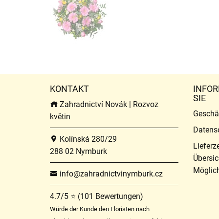
KONTAKT
INFOR
SIE
Zahradnictví Novák | Rozvoz
Geschä
květin
Datens
Kolínská 280/29
Lieferz
288 02 Nymburk
Übersic
Möglich
info@zahradnictvinymburk.cz
4.7/5 ⭐ (101 Bewertungen)
Würde der Kunde den Floristen nach