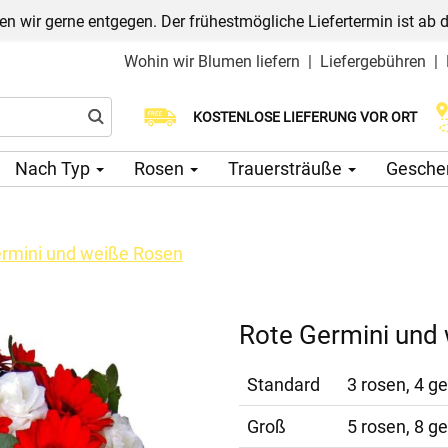
n wir gerne entgegen. Der frühestmögliche Liefertermin ist ab 
Wohin wir Blumen liefern
|
Liefergebühren
|
Wählen Sie Ihr Lieferdatum
KOSTENLOSE LIEFERUNG VOR ORT
Nach Typ
Rosen
Trauersträuße
Gesche
rmini und weiße Rosen
Rote Germini und
Standard
3 rosen, 4 ge
Groß
5 rosen, 8 ge