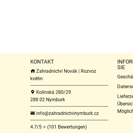
KONTAKT
INFOR
SIE
Zahradnictví Novák | Rozvoz
Geschä
květin
Datens
Kolínská 280/29
Lieferz
288 02 Nymburk
Übersic
Möglich
info@zahradnictvinymburk.cz
4.7/5 ⭐ (101 Bewertungen)