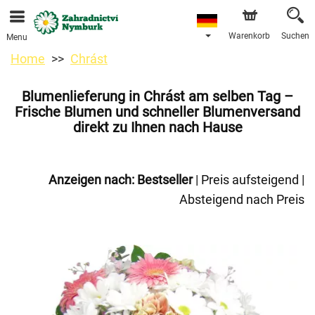
Bestellungen über unseren Onlineshop nehmen wir gerne
entgegen. Der frühestmögliche Liefertermin ist ab dem
11.08.2026 aufgrund von Betriebsurlaub.
Warenkorb
Suchen
Menu
Home
Chrást
Blumenlieferung in Chrást am selben Tag –
Frische Blumen und schneller Blumenversand
direkt zu Ihnen nach Hause
Anzeigen nach:
Bestseller
|
Preis aufsteigend
|
Absteigend nach Preis