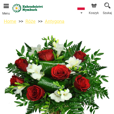
Przyjmujemy zamówienia za pośrednictwem naszego
sklepu internetowego. Najbliższy możliwy termin dostawy
to 11.08.2026 z powodu urlopu.
Koszyk
Szukaj
Menu
Home
Róże
Antygona