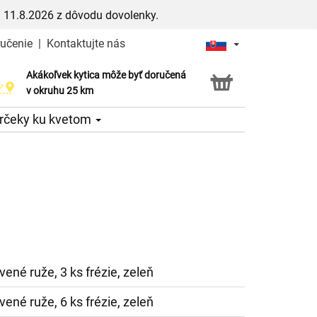
 11.8.2026 z dôvodu dovolenky.
ručenie
|
Kontaktujte nás
Akákoľvek kytica môže byť doručená
Služba Click & Collect
v okruhu 25 km
rčeky ku kvetom
vené ruže, 3 ks frézie, zeleň
vené ruže, 6 ks frézie, zeleň