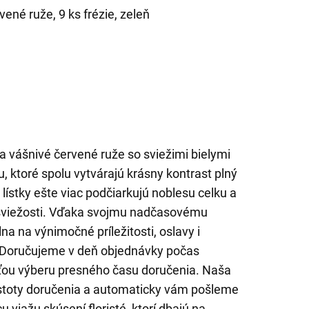
vené ruže, 9 ks frézie, zeleň
a vášnivé červené ruže so sviežimi bielymi
, ktoré spolu vytvárajú krásny kontrast plný
lístky ešte viac podčiarkujú noblesu celku a
sviežosti. Vďaka svojmu nadčasovému
lna na výnimočné príležitosti, oslavy i
. Doručujeme v deň objednávky počas
ťou výberu presného času doručenia. Naša
 istoty doručenia a automaticky vám pošleme
 viažu skúsení floristé, ktorí dbajú na