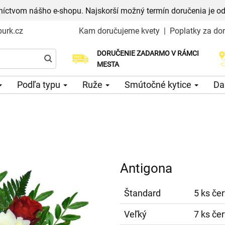
níctvom nášho e-shopu. Najskorší možný termín doručenia je od
urk.cz
Kam doručujeme kvety
|
Poplatky za do
DORUČENIE ZADARMO V RÁMCI
Vyberte si dátum doručenia
MESTA
Podľa typu
Ruže
Smútočné kytice
Da
Antigona
Štandard
5 ks čer
Veľký
7 ks čer