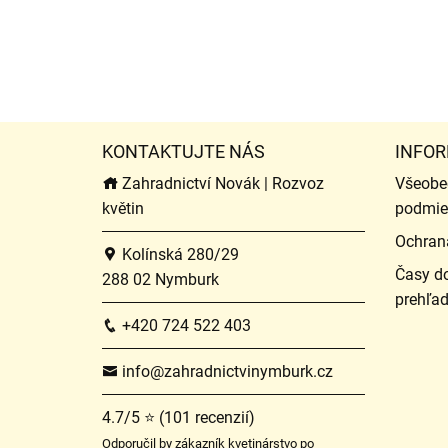
KONTAKTUJTE NÁS
INFOR
Zahradnictví Novák | Rozvoz
Všeobe
květin
podmie
Ochran
Kolínská 280/29
Časy do
288 02 Nymburk
prehľa
+420 724 522 403
info@zahradnictvinymburk.cz
4.7/5 ⭐ (101 recenzií)
Odporučil by zákazník kvetinárstvo po