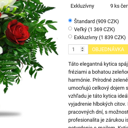
Exkluzívny
9 ks čer
Štandard (909 CZK)
Veľký (1 369 CZK)
Exkluzívny (1 839 CZK)
OBJEDNÁVKA
Táto elegantná kytica spáj
fréziami a bohatou zeleňou
harmónie. Prírodné zelené 
umocňujú celkový dojem 
vzhľadu je táto kytica ideá
vyjadrenie hlbokých citov
pracovných dní, s možnos
profesionalita je zárukou
potvrdenie e-mailom. Kyticu