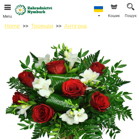
Ми приймаємо замовлення через наш інтернет-
магазин. Найближча можлива дата доставки —
11.08.2026 у зв’язку з відпусткою.
Кошик
Пошук
Menu
Home
Троянди
Антігона