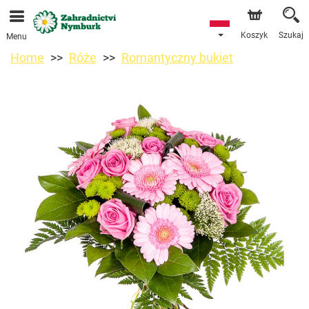
Przyjmujemy zamówienia za pośrednictwem naszego
sklepu internetowego. Najbliższy możliwy termin dostawy
to 11.08.2026 z powodu urlopu.
Koszyk
Szukaj
Menu
Home
Róże
Romantyczny bukiet