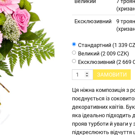
Великий
7 троян
(хризан
Ексклюзивний
9 троян
(хризан
Cтандартний (1 339 C
Великий (2 009 CZK)
Ексклюзивний (2 669 
ЗАМОВИТИ
Ця ніжна композиція з р
поєднується із соковит
декоративних квітів. Бу
яка ідеально підходить 
прояв турботи й уваги у 
підкреслюють відчуття 