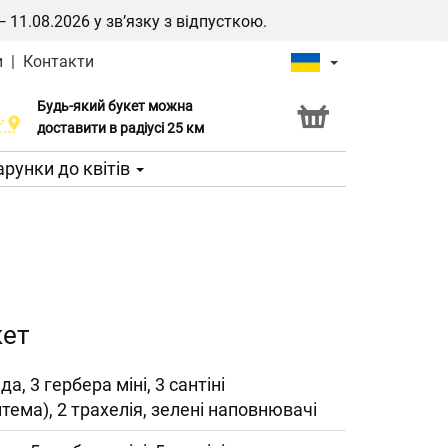
1.08.2026 у зв’язку з відпусткою.
и
|
Контакти
Будь-який букет можна
Послуга Click & Collect
доставити в радіусі 25 км
рунки до квітів
кет
да, 3 гербера міні, 3 сантіні
тема), 2 трахелія, зелені наповнювачі