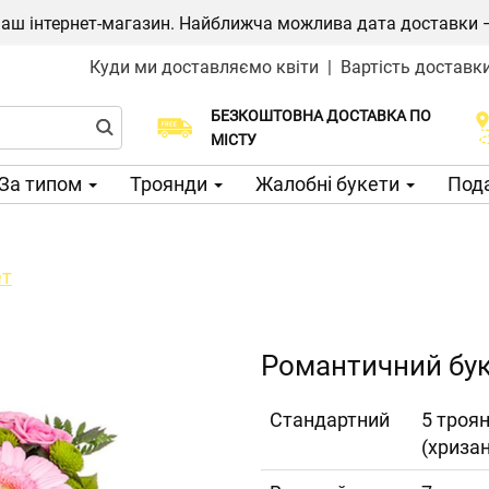
ш інтернет-магазин. Найближча можлива дата доставки — 1
Куди ми доставляємо квіти
|
Вартість доставк
БЕЗКОШТОВНА ДОСТАВКА ПО
Виберіть дату доставки
МІСТУ
За типом
Троянди
Жалобні букети
Пода
ет
Романтичний бу
Cтандартний
5 троян
(хризан