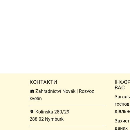
КОНТАКТИ
ІНФО
ВАС
Zahradnictví Novák | Rozvoz
Загаль
květin
господ
діяльн
Kolínská 280/29
288 02 Nymburk
Захист
даних