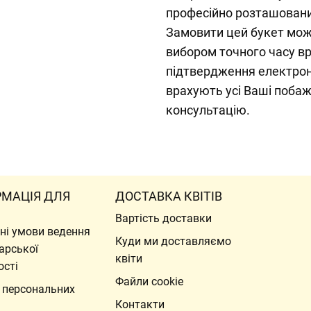
професійно розташован
Замовити цей букет мож
вибором точного часу в
підтвердження електрон
врахують усі Ваші поба
консультацію.
РМАЦІЯ ДЛЯ
ДОСТАВКА КВІТІВ
Вартість доставки
ні умови ведення
Куди ми доставляємо
арської
квіти
ості
Файли cookie
 персональних
Контакти