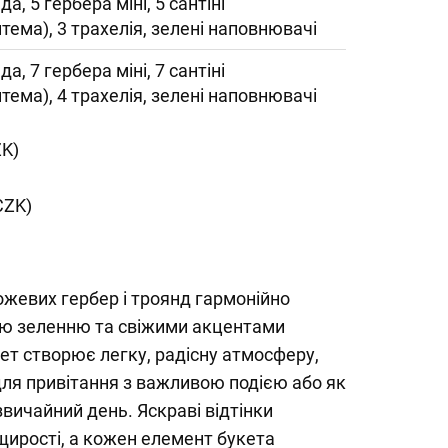
да, 5 гербера міні, 5 сантіні
тема), 3 трахелія, зелені наповнювачі
да, 7 гербера міні, 7 сантіні
тема), 4 трахелія, зелені наповнювачі
ZK)
CZK)
ожевих гербер і троянд гармонійно
ою зеленню та свіжими акцентами
кет створює легку, радісну атмосферу,
для привітання з важливою подією або як
звичайний день. Яскраві відтінки
щирості, а кожен елемент букета