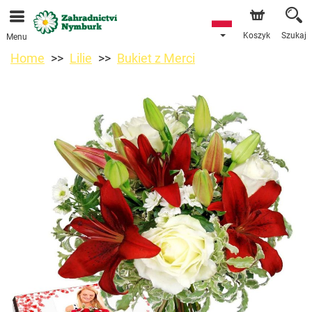
Przyjmujemy zamówienia za pośrednictwem naszego
sklepu internetowego. Najbliższy możliwy termin dostawy
to 11.08.2026 z powodu urlopu.
Koszyk
Szukaj
Menu
Home
Lilie
Bukiet z Merci