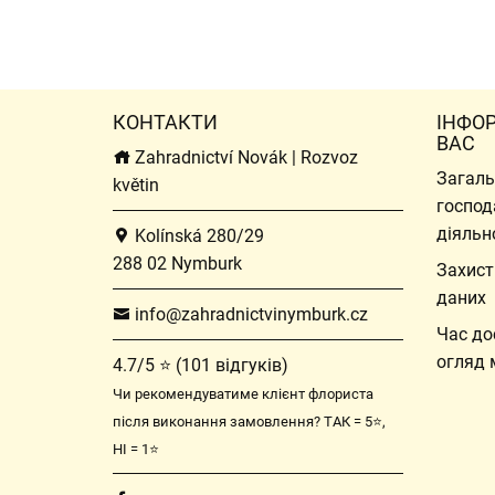
КОНТАКТИ
ІНФО
ВАС
Zahradnictví Novák | Rozvoz
Загаль
květin
господ
діяльн
Kolínská 280/29
288 02 Nymburk
Захист
даних
info@zahradnictvinymburk.cz
Час до
огляд 
4.7/5 ⭐ (101 відгуків)
Чи рекомендуватиме клієнт флориста
після виконання замовлення? ТАК = 5⭐,
НІ = 1⭐