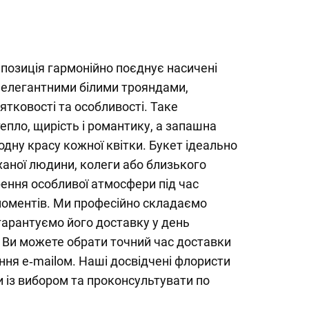
позиція гармонійно поєднує насичені
 з елегантними білими трояндами,
тковості та особливості. Таке
пло, щирість і романтику, а запашна
дну красу кожної квітки. Букет ідеально
ханої людини, колеги або близького
рення особливої атмосфери під час
моментів. Ми професійно складаємо
 гарантуємо його доставку у день
. Ви можете обрати точний час доставки
ня e‑mailом. Наші досвідчені флористи
 із вибором та проконсультувати по