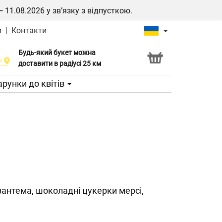
1.08.2026 у зв’язку з відпусткою.
и
|
Контакти
Будь-який букет можна
Послуга Click & Collect
доставити в радіусі 25 км
рунки до квітів
ризантема, шоколадні цукерки мерсі,