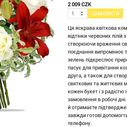
2 009 CZK
ЗАМОВИТИ
Ця яскрава квіткова ком
відтінки червоних лілій
створюючи враження свя
поєднання випромінює те
зелень підкреслює приро
пасує для привітання ко
друга, а також для ство
святкових та життєвих 
кожен букет і з радістю
замовлення в робочі дні
й отримаєте підтверджен
завжди готові допомогти
телефону.