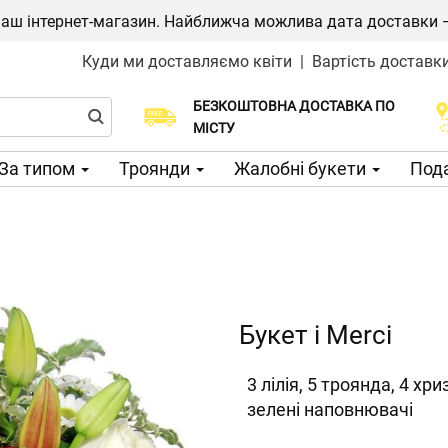
ш інтернет-магазин. Найближча можлива дата доставки — 1
Куди ми доставляємо квіти
|
Вартість доставк
БЕЗКОШТОВНА ДОСТАВКА ПО
Виберіть дату доставки
МІСТУ
За типом
Троянди
Жалобні букети
Пода
Букет і Merci
3 лілія, 5 троянда, 4 х
зелені наповнювачі