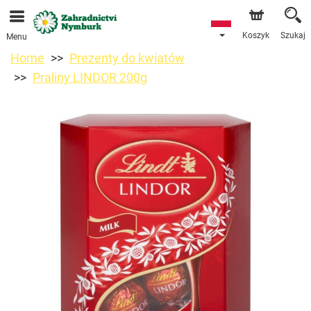
Przyjmujemy zamówienia za pośrednictwem naszego
sklepu internetowego. Najbliższy możliwy termin dostawy
to 11.08.2026 z powodu urlopu.
Koszyk
Szukaj
Menu
Home
Prezenty do kwiatów
Praliny LINDOR 200g