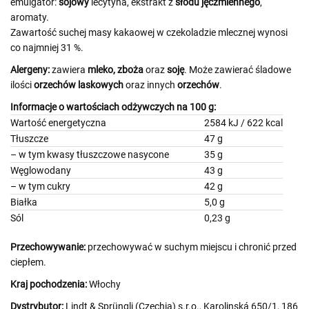
emulgator:
sojowy
lecytyna, ekstrakt z
słodu jęczmiennego
,
aromaty.
Zawartość suchej masy kakaowej w czekoladzie mlecznej wynosi
co najmniej 31 %.
Alergeny:
zawiera
mleko,
zboża
oraz
soję
. Może zawierać śladowe
ilości
orzechów laskowych
oraz innych
orzechów
.
Informacje o wartościach odżywczych na 100 g:
Wartość energetyczna
2584 kJ / 622 kcal
Tłuszcze
47 g
– w tym kwasy tłuszczowe nasycone
35 g
Węglowodany
43 g
– w tym cukry
42 g
Białka
5,0 g
Sól
0,23 g
Przechowywanie:
przechowywać w suchym miejscu i chronić przed
ciepłem.
Kraj pochodzenia:
Włochy
Dystrybutor:
Lindt & Sprüngli (Czechia) s.r.o., Karolinská 650/1, 186